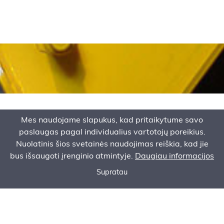
KONTAKTAI
Mes naudojame slapukus, kad pritaikytume savo
paslaugas pagal individualius vartotojų poreikius.
Nuolatinis šios svetainės naudojimas reiškia, kad jie
Buveinė:
bus išsaugoti įrenginio atmintyje.
Daugiau informacijos
AS Baltem Vilniaus filialas
Supratau
Ukrainiečių g. 2,
Paskambink mums
Klauskite pasiūlymo
Serviso užsakymo forma
13278 Vilnius, Lietuva
Tel.:
+370 523 22143