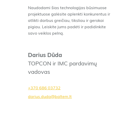
Naudodami šias technologijas būsimuose
projektuose galėsite aplenkti konkurentus ir
atlikti darbus greičiau, tiksliau ir gerokai
pigiau. Leiskite jums padėti ir padidinkite
savo veiklos pelną.
Darius Dūda
TOPCON ir IMC pardavimų
vadovas
+370 686 03732
darius.duda@baltem.lt