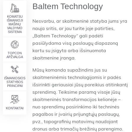
Baltem Technology
KOMATSU
IŠMANIOJI
Nesvarbu, ar skaitmeninė statyba jums yra
MAŠINŲ
VALDYMO
nauja sritis, ar jau turite joje patirties,
SISTEMA
„Baltem Technology“ gali padėti
pasiūlydama visą paslaugų diapazoną
kartu su įsigyta arba išsinuomota
TOPCON
APŽVALGA
skaitmenine įranga.
Mūsų komanda supažindins jus su
skaitmeninėmis technologijomis ir padės
IŠMANIOSIOS
STATYBOS
išsirinkti geriausiai jūsų poreikius atitinkantį
PRINCIPAI
sprendimą. Teiksime paramą visoje jūsų
skaitmeninės transformacijos kelionėje –
nuo sprendimų pasirinkimo iki techninės
KONTAKTAI
pagalbos ir įvairių prijungtųjų paslaugų,
pvz., topografinių matavimų naudojant
dronus arba trimačių brėžinių parengimo.