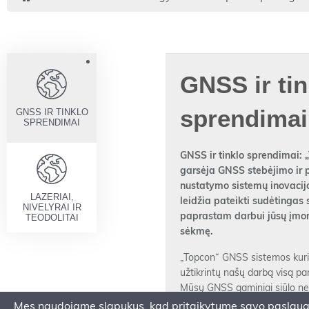
GNSS ir tin
sprendimai
GNSS IR TINKLO
SPRENDIMAI
GNSS ir tinklo sprendimai: 
garsėja GNSS stebėjimo ir 
nustatymo sistemų inovacijo
LAZERIAI,
leidžia pateikti sudėtingas
NIVELYRAI IR
paprastam darbui jūsų įmon
TEODOLITAI
sėkmę.
„Topcon“ GNSS sistemos kuri
užtikrintų našų darbą visą par
Mūsų GNSS gaminiai siūlo ne 
metu sprendimus – galvodami
Mes naudojame slapukus, kad pritaikytume savo paslaugas 