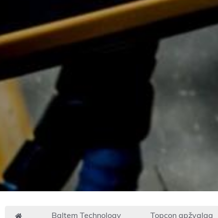
Baltem Technology
Topcon apžvalga