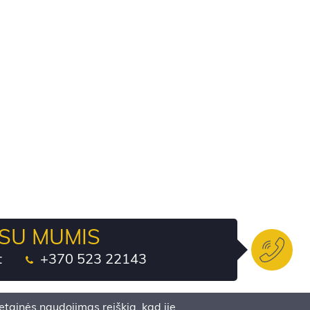
 SU MUMIS
t
+370 523 22143
tainės naudojimas reiškia, kad jie