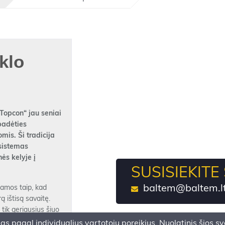
klo
„Topcon“ jau seniai
padėties
mis. Ši tradicija
 sistemas
ės kelyje į
SUSISIEKITE
baltem@baltem.l
amos taip, kad
ą ištisą savaitę.
tik geriausius šiuo
 apie jūsų
pagal individualius vartotojų poreikius. Nuolatinis šios sve