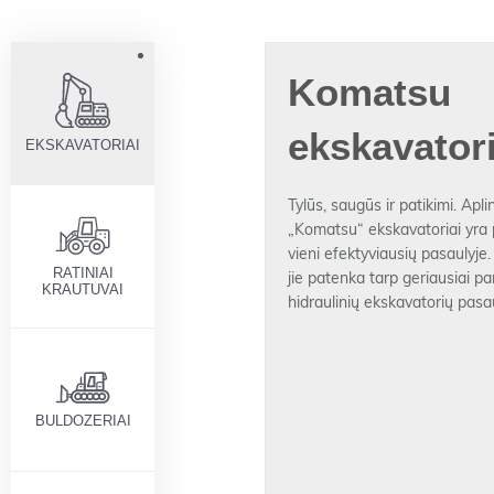
Komatsu
ekskavatori
EKSKAVATORIAI
Tylūs, saugūs ir patikimi. Apl
„Komatsu“ ekskavatoriai yra p
vieni efektyviausių pasaulyje.
RATINIAI
jie patenka tarp geriausiai 
KRAUTUVAI
hidraulinių ekskavatorių pasau
BULDOZERIAI