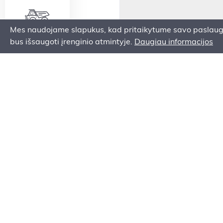
Mes naudojame slapukus, kad pritaikytume savo paslaugas 
SAVIVARČIAI
bus išsaugoti įrenginio atmintyje.
Daugiau informacijos
AUTOGREIDERIAI
EKSKAVATORINIAI
KRAUTUVAI