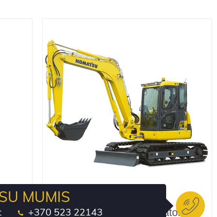
 SU MUMIS
Vikšriniai midi ekskavatoriai
t
+370 523 22143