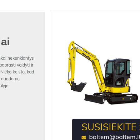
ai
inkai nekenkiantys
aprasti valdyti ir
 Nieko keisto, kad
parduodamų
lyje.
SUSISIEKITE
Mini ekskavatoriai
baltem@baltem.l