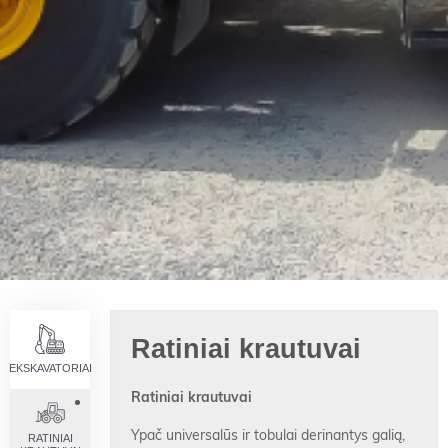
Ratiniai krautuvai
EKSKAVATORIAI
Ratiniai krautuvai
Ypač universalūs ir tobulai derinantys galią,
RATINIAI