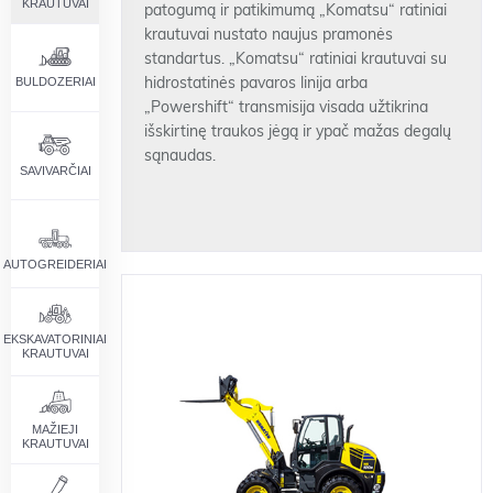
KRAUTUVAI
patogumą ir patikimumą „Komatsu“ ratiniai
krautuvai nustato naujus pramonės
standartus. „Komatsu“ ratiniai krautuvai su
BULDOZERIAI
hidrostatinės pavaros linija arba
„Powershift“ transmisija visada užtikrina
išskirtinę traukos jėgą ir ypač mažas degalų
sąnaudas.
SAVIVARČIAI
AUTOGREIDERIAI
EKSKAVATORINIAI
KRAUTUVAI
MAŽIEJI
KRAUTUVAI