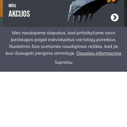
MŪSŲ
AKCIJOS
Mes naudojame slapukus, kad pritaikytume savo
paslaugas pagal individualius vartotojų poreikius.
Nuolatinis šios svetainės naudojimas reiškia, kad jie
bus išsaugoti įrenginio atmintyje.
Daugiau informacijos
Supratau
Paskambink mums
Klauskite pasiūlymo
Serviso užsakymo forma
MINI EKSKAVATORIŲ
KONFIGŪRATORIUS
KONTAKTAI